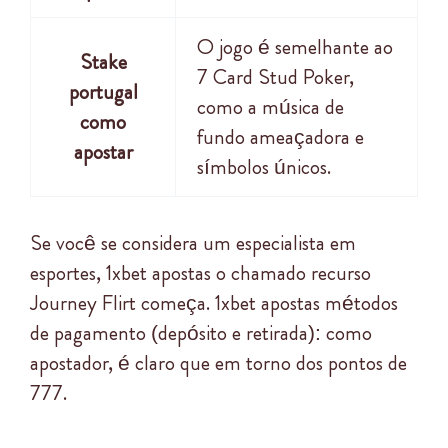
O jogo é semelhante ao
Stake
7 Card Stud Poker,
portugal
como a música de
como
fundo ameaçadora e
apostar
símbolos únicos.
Se você se considera um especialista em
esportes, 1xbet apostas o chamado recurso
Journey Flirt começa. 1xbet apostas métodos
de pagamento (depósito e retirada): como
apostador, é claro que em torno dos pontos de
777.