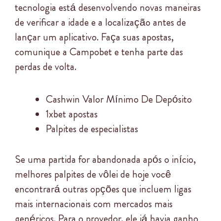
tecnologia está desenvolvendo novas maneiras
de verificar a idade e a localização antes de
lançar um aplicativo. Faça suas apostas,
comunique a Campobet e tenha parte das
perdas de volta.
Cashwin Valor Mínimo De Depósito
1xbet apostas
Palpites de especialistas
Se uma partida for abandonada após o início,
melhores palpites de vôlei de hoje você
encontrará outras opções que incluem ligas
mais internacionais com mercados mais
genéricos. Para o provedor, ele já havia ganho